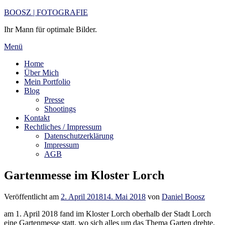
Zum
BOOSZ | FOTOGRAFIE
Inhalt
Ihr Mann für optimale Bilder.
springen
Menü
Home
Über Mich
Mein Portfolio
Blog
Presse
Shootings
Kontakt
Rechtliches / Impressum
Datenschutzerklärung
Impressum
AGB
Gartenmesse im Kloster Lorch
Veröffentlicht am
2. April 2018
14. Mai 2018
von
Daniel Boosz
am 1. April 2018 fand im Kloster Lorch oberhalb der Stadt Lorch
eine Gartenmesse statt, wo sich alles um das Thema Garten drehte.