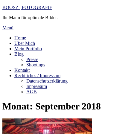
Zum
BOOSZ | FOTOGRAFIE
Inhalt
Ihr Mann für optimale Bilder.
springen
Menü
Home
Über Mich
Mein Portfolio
Blog
Presse
Shootings
Kontakt
Rechtliches / Impressum
Datenschutzerklärung
Impressum
AGB
Monat:
September 2018