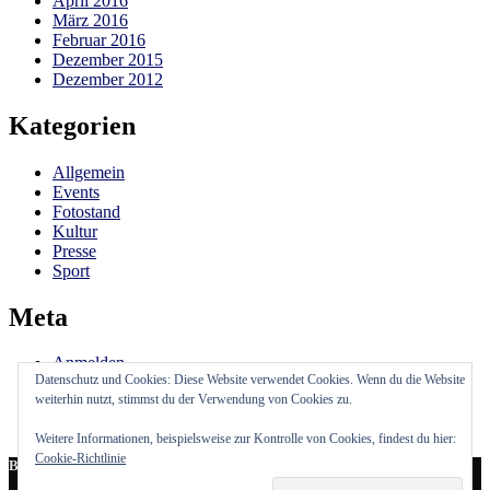
April 2016
März 2016
Februar 2016
Dezember 2015
Dezember 2012
Kategorien
Allgemein
Events
Fotostand
Kultur
Presse
Sport
Meta
Anmelden
Datenschutz und Cookies: Diese Website verwendet Cookies. Wenn du die Website
Eintrags-Feed
weiterhin nutzt, stimmst du der Verwendung von Cookies zu.
Kommentar-Feed
WordPress.org
Weitere Informationen, beispielsweise zur Kontrolle von Cookies, findest du hier:
Cookie-Richtlinie
Bleibe auf dem Laufenden