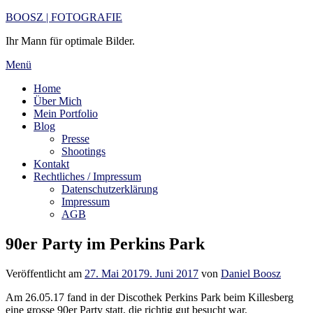
Zum
BOOSZ | FOTOGRAFIE
Inhalt
Ihr Mann für optimale Bilder.
springen
Menü
Home
Über Mich
Mein Portfolio
Blog
Presse
Shootings
Kontakt
Rechtliches / Impressum
Datenschutzerklärung
Impressum
AGB
90er Party im Perkins Park
Veröffentlicht am
27. Mai 2017
9. Juni 2017
von
Daniel Boosz
Am 26.05.17 fand in der Discothek Perkins Park beim Killesberg
eine grosse 90er Party statt, die richtig gut besucht war.