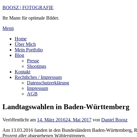
Zum
BOOSZ | FOTOGRAFIE
Inhalt
Ihr Mann für optimale Bilder.
springen
Menü
Home
Über Mich
Mein Portfolio
Blog
Presse
Shootings
Kontakt
Rechtliches / Impressum
Datenschutzerklärung
Impressum
AGB
Landtagswahlen in Baden-Württemberg
Veröffentlicht am
14. März 2016
24. Mai 2017
von
Daniel Boosz
Am 13.03.2016 fanden in den Bundesländern Baden-Württemberg, Rhe
Prozent aller abgegebenen Wählerstimmen.