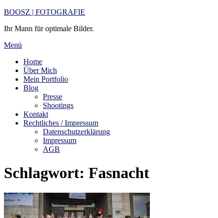
Zum
BOOSZ | FOTOGRAFIE
Inhalt
Ihr Mann für optimale Bilder.
springen
Menü
Home
Über Mich
Mein Portfolio
Blog
Presse
Shootings
Kontakt
Rechtliches / Impressum
Datenschutzerklärung
Impressum
AGB
Schlagwort:
Fasnacht